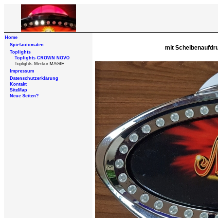
Home
Spielautomaten
mit Scheibenaufdruc
Toplights
Toplights CROWN NOVO
Toplights Merkur MAGIE
Impressum
Datenschutzerklärung
Kontakt
SiteMap
Neue Seiten?