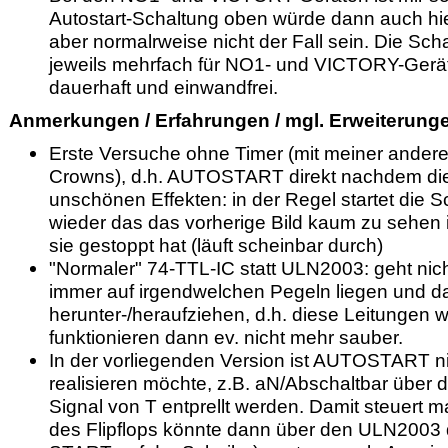
Autostart-Schaltung oben würde dann auch hier 
aber normalrweise nicht der Fall sein. Die Scha
jeweils mehrfach für NO1- und VICTORY-Geräte
dauerhaft und einwandfrei.
Anmerkungen / Erfahrungen / mgl. Erweiterung
Erste Versuche ohne Timer (mit meiner ander
Crowns), d.h. AUTOSTART direkt nachdem die S
unschönen Effekten: in der Regel startet die 
wieder das das vorherige Bild kaum zu sehen 
sie gestoppt hat (läuft scheinbar durch)
"Normaler" 74-TTL-IC statt ULN2003: geht nic
immer auf irgendwelchen Pegeln liegen und d
herunter-/heraufziehen, d.h. diese Leitungen 
funktionieren dann ev. nicht mehr sauber.
In der vorliegenden Version ist AUTOSTART n
realisieren möchte, z.B. aN/Abschaltbar über 
Signal von T entprellt werden. Damit steuert 
des Flipflops könnte dann über den ULN2003 d