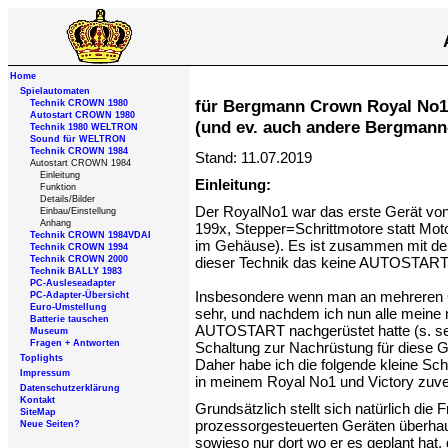
Home
Spielautomaten
für Bergmann Crown Royal No1
Technik CROWN 1980
Autostart CROWN 1980
(und ev. auch andere Bergmann
Technik 1980 WELTRON
Sound für WELTRON
Technik CROWN 1984
Stand:
11.07.2019
Autostart CROWN 1984
Einleitung
Einleitung:
Funktion
Details/Bilder
Der RoyalNo1 war das erste Gerät von
Einbau/Einstellung
Anhang
199x, Stepper=Schrittmotore statt Mo
Technik CROWN 1984VDAI
im Gehäuse). Es ist zusammen mit dem
Technik CROWN 1994
Technik CROWN 2000
dieser Technik das keine AUTOSTART-Fu
Technik BALLY 1983
PC-Ausleseadapter
Insbesondere wenn man an mehreren Ger
PC-Adapter-Übersicht
Euro-Umstellung
sehr, und nachdem ich nun alle meine 
Batterie tauschen
AUTOSTART nachgerüstet hatte (s. sep
Museum
Fragen + Antworten
Schaltung zur Nachrüstung für diese G
Toplights
Daher habe ich die folgende kleine Schal
Impressum
in meinem Royal No1 und Victory zuver
Datenschutzerklärung
Kontakt
Grundsätzlich stellt sich natürlich di
SiteMap
prozessorgesteuerten Geräten überhaup
Neue Seiten?
sowieso nur dort wo er es geplant hat,