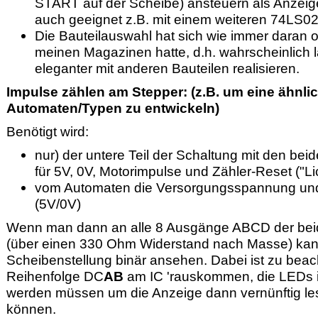
START auf der Scheibe) ansteuern als Anze
auch geeignet z.B. mit einem weiteren 74LS02
Die Bauteilauswahl hat sich wie immer daran or
meinen Magazinen hatte, d.h. wahrscheinlich 
eleganter mit anderen Bauteilen realisieren.
Impulse zählen am Stepper: (z.B. um eine ähnli
Automaten/Typen zu entwickeln)
Benötigt wird:
nur) der untere Teil der Schaltung mit den b
für 5V, 0V, Motorimpulse und Zähler-Reset ("
vom Automaten die Versorgungsspannung und 
(5V/0V)
Wenn man dann an alle 8 Ausgänge ABCD der beide
(über einen 330 Ohm Widerstand nach Masse) kann
Scheibenstellung binär ansehen. Dabei ist zu beac
Reihenfolge DC
AB
am IC 'rauskommen, die LEDs i
werden müssen um die Anzeige dann vernünftig le
können.