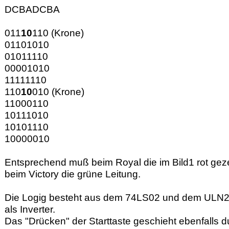
DCBADCBA
011
10
110 (Krone)
01101010
01011110
00001010
11111110
110
10
010 (Krone)
11000110
10111010
10101110
10000010
Entsprechend muß beim Royal die im Bild1 rot gez
beim Victory die grüne Leitung.
Die Logig besteht aus dem 74LS02 und dem ULN20
als Inverter.
Das "Drücken" der Starttaste geschieht ebenfalls