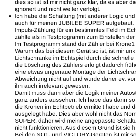
dies so ist ist mir nicht ganz klar, da es aber d
ignoriert und nicht weiter verfolgt.
Ich habe die Schaltung (mit anderer Logic und
auch für meinen JUBILEE SUPER aufgebaut. D
Impuls-Zählung für ein bestimmtes Feld im Ech
zählte als in Testprogramm zum Einstellen der 
Im Testprogramm stand der Zähler bei Krone1 z
Warum das bei diesem Gerät so ist, ist mir unkl
Lichtschranke im Echtspiel durch die schnelle 
die Löschung des Zählers erfolgt dadurch früh
eine etwas ungenaue Montage der Lichtschranke
Abweichung nicht auf und wurde daher ev. vom
ihn auch irrelevant gewesen.
Damit muss dann aber die Logik meiner Autost
ganz anders aussehen. Ich habe das dann so g
die Kronen im Echtbetrieb ermittelt habe und d
ausgelegt habe. Dies aber wohl nicht das Nor
SUPER, daher wird meine angepasste Schal
nicht funktionieren. Aus diesem Grund ist sie hie
Bei den NO1- und VICTORY-Geräten ist mir so 